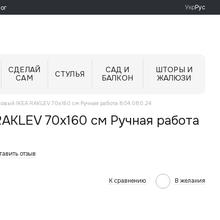
Укр
Рус
ог
СДЕЛАЙ
САД И
ШТОРЫ И
СТУЛЬЯ
САМ
БАЛКОН
ЖАЛЮЗИ
совый IKEA RAKLEV 70x160 см Ручная работа 804.080.24
RAKLEV 70x160 см Ручная работа
тавить отзыв
К сравнению
В желания