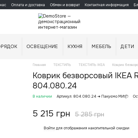
нас
Оплата и доставка
Обмен и возврат
Контактная информация
Бл
ОРЯДОК
ОСВЕЩЕНИЕ
КУХНЯ
МЕБЕЛЬ
ДЕТИ
Главная
ТЕКСТИЛЬ
ТЕКСТИЛЬ IKEA
Коврик безвор
Коврик безворсовый IKEA 
804.080.24
В наличии
Артикул: 804.080.24 ➜ Пакуємо МИ📦
Ос
5 215 грн
5 285 грн
Войти
для отображения накопительной скидки
%