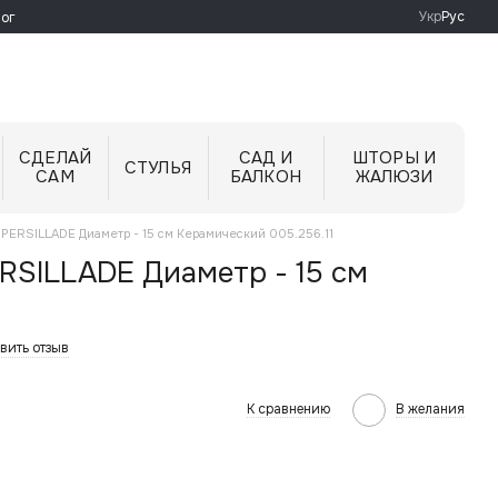
Укр
Рус
ог
СДЕЛАЙ
САД И
ШТОРЫ И
СТУЛЬЯ
САМ
БАЛКОН
ЖАЛЮЗИ
 PERSILLADE Диаметр - 15 см Керамический 005.256.11
ERSILLADE Диаметр - 15 см
вить отзыв
К сравнению
В желания