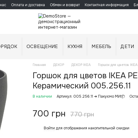
нас
Оплата и доставка
Обмен и возврат
Контактная информация
Бл
ОРЯДОК
ОСВЕЩЕНИЕ
КУХНЯ
МЕБЕЛЬ
ДЕТИ
Главная
ДЕКОР
ДЕКОР IKEA
Горшок для цветов IKEA
Горшок для цветов IKEA P
Керамический 005.256.11
В наличии
Артикул: 005.256.11 ➜ Пакуємо МИ📦
Оста
700 грн
770 грн
Войти
для отображения накопительной скидки
%