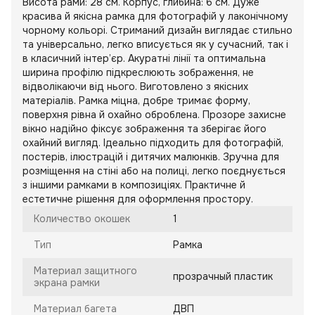
Висота рами: 28 см. Корпус, глибина: 6 см. Дуже
красива й якісна рамка для фотографій у лаконічному
чорному кольорі. Стриманий дизайн виглядає стильно
та універсально, легко вписується як у сучасний, так і
в класичний інтер’єр. Акуратні лінії та оптимальна
ширина профілю підкреслюють зображення, не
відволікаючи від нього. Виготовлено з якісних
матеріалів. Рамка міцна, добре тримає форму,
поверхня рівна й охайно оброблена. Прозоре захисне
вікно надійно фіксує зображення та зберігає його
охайний вигляд. Ідеально підходить для фотографій,
постерів, ілюстрацій і дитячих малюнків. Зручна для
розміщення на стіні або на полиці, легко поєднується
з іншими рамками в композиціях. Практичне й
естетичне рішення для оформлення простору.
Количество окошек
1
Тип
Рамка
Материал защитного
прозрачный пластик
экрана рамки
Материал багета
ДВП