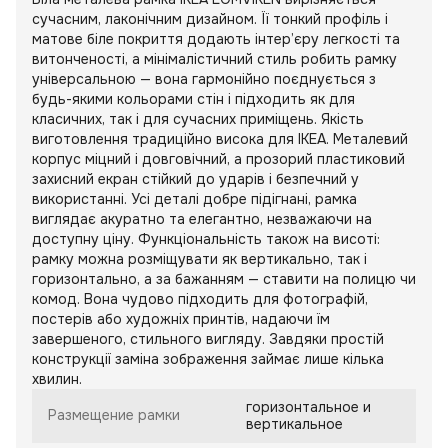
сучасним, лаконічним дизайном. Її тонкий профіль і
матове біле покриття додають інтер’єру легкості та
витонченості, а мінімалістичний стиль робить рамку
універсальною — вона гармонійно поєднується з
будь-якими кольорами стін і підходить як для
класичних, так і для сучасних приміщень. Якість
виготовлення традиційно висока для IKEA. Металевий
корпус міцний і довговічний, а прозорий пластиковий
захисний екран стійкий до ударів і безпечний у
використанні. Усі деталі добре підігнані, рамка
виглядає акуратно та елегантно, незважаючи на
доступну ціну. Функціональність також на висоті:
рамку можна розміщувати як вертикально, так і
горизонтально, а за бажанням — ставити на полицю чи
комод. Вона чудово підходить для фотографій,
постерів або художніх принтів, надаючи їм
завершеного, стильного вигляду. Завдяки простій
конструкції заміна зображення займає лише кілька
хвилин.
горизонтальное и
Размещение рамки
вертикальное