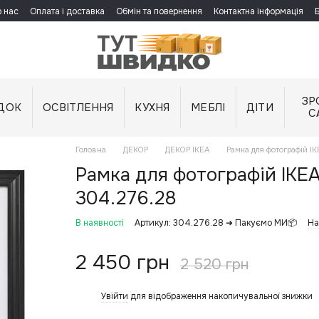
 нас
Оплата і доставка
Обмін та повернення
Контактна інформація
ЗР
ДОК
ОСВІТЛЕННЯ
КУХНЯ
МЕБЛІ
ДІТИ
С
Головна
ДЕКОР
ДЕКОР IKEA
Рамка для фотографій 
Рамка для фотографій IKE
304.276.28
В наявності
Артикул: 304.276.28 ➜ Пакуємо МИ📦
На
2 450 грн
2 520 грн
Увійти
для відображення накопичувальної знижки
%