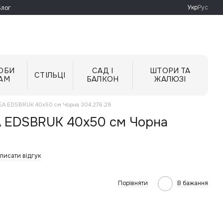
Укр
Рус
Блог
ОБИ
САД І
ШТОРИ ТА
СТІЛЬЦІ
АМ
БАЛКОН
ЖАЛЮЗІ
IKEA EDSBRUK 40x50 см Чорна 304.276.28
A EDSBRUK 40x50 см Чорна
писати відгук
Порівняти
В бажання