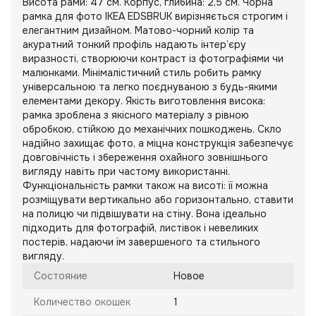
Висота рами: 47 см. Корпус, глибина: 2,5 см. Чорна
рамка для фото IKEA EDSBRUK вирізняється строгим і
елегантним дизайном. Матово-чорний колір та
акуратний тонкий профіль надають інтер’єру
виразності, створюючи контраст із фотографіями чи
малюнками. Мінімалістичний стиль робить рамку
універсальною та легко поєднуваною з будь-якими
елементами декору. Якість виготовлення висока:
рамка зроблена з якісного матеріалу з рівною
обробкою, стійкою до механічних пошкоджень. Скло
надійно захищає фото, а міцна конструкція забезпечує
довговічність і збереження охайного зовнішнього
вигляду навіть при частому використанні.
Функціональність рамки також на висоті: її можна
розміщувати вертикально або горизонтально, ставити
на полицю чи підвішувати на стіну. Вона ідеально
підходить для фотографій, листівок і невеликих
постерів, надаючи їм завершеного та стильного
вигляду.
Состояние
Новое
Количество окошек
1