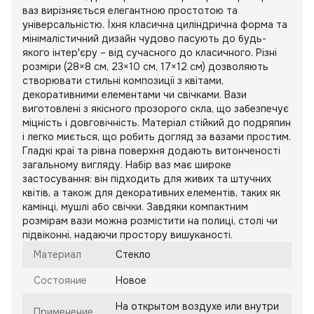
ваз вирізняється елегантною простотою та
універсальністю. Їхня класична циліндрична форма та
мінімалістичний дизайн чудово пасують до будь-
якого інтер'єру – від сучасного до класичного. Різні
розміри (28×8 см, 23×10 см, 17×12 см) дозволяють
створювати стильні композиції з квітами,
декоративними елементами чи свічками. Вази
виготовлені з якісного прозорого скла, що забезпечує
міцність і довговічність. Матеріал стійкий до подряпин
і легко миється, що робить догляд за вазами простим.
Гладкі краї та рівна поверхня додають витонченості
загальному вигляду. Набір ваз має широке
застосування: він підходить для живих та штучних
квітів, а також для декоративних елементів, таких як
камінці, мушлі або свічки. Завдяки компактним
розмірам вази можна розмістити на полиці, столі чи
підвіконні, надаючи простору вишуканості.
Материал
Стекло
Состояние
Новое
На открытом воздухе или внутри
Применение