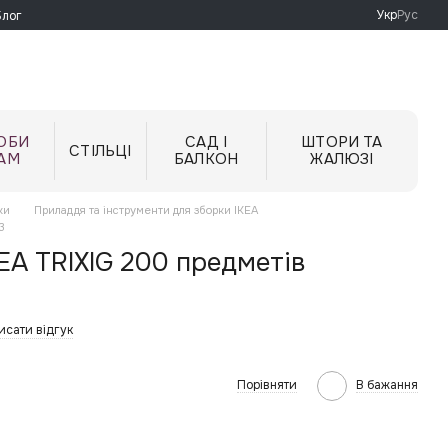
Укр
Рус
Блог
ОБИ
САД І
ШТОРИ ТА
СТІЛЬЦІ
АМ
БАЛКОН
ЖАЛЮЗІ
ки
Приладдя та інструменти для зборки IKEA
3
KEA TRIXIG 200 предметів
исати відгук
Порівняти
В бажання