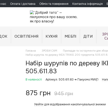
 нас
Оплата і доставка
Обмін та повернення
Контактна інформація
ЗР
ДОК
ОСВІТЛЕННЯ
КУХНЯ
МЕБЛІ
ДІТИ
С
Головна
ЗРОБИ САМ
Приладдя та інструменти для збор
Набір шурупів по дереву IKEA TRIXIG 200 предметів 505.611.8
Набір шурупів по дереву I
505.611.83
В наявності
Артикул: 505.611.83 ➜ Пакуємо МИ📦
Нап
875 грн
945 грн
Увійти
для відображення накопичувальної знижки
%