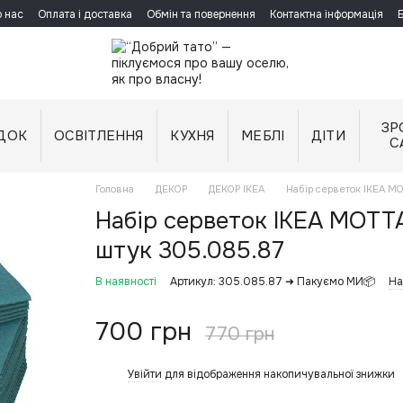
 нас
Оплата і доставка
Обмін та повернення
Контактна інформація
ЗР
ДОК
ОСВІТЛЕННЯ
КУХНЯ
МЕБЛІ
ДІТИ
С
Головна
ДЕКОР
ДЕКОР IKEA
Набір серветок IKEA M
Набір серветок IKEA MOTT
штук 305.085.87
В наявності
Артикул: 305.085.87 ➜ Пакуємо МИ📦
На
700 грн
770 грн
Увійти
для відображення накопичувальної знижки
%