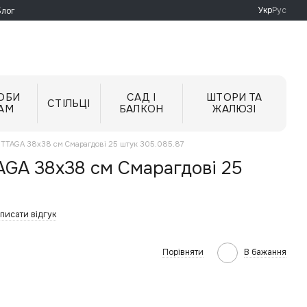
Укр
Рус
Блог
ОБИ
САД І
ШТОРИ ТА
СТІЛЬЦІ
АМ
БАЛКОН
ЖАЛЮЗІ
OTTAGA 38x38 см Смарагдові 25 штук 305.085.87
AGA 38x38 см Смарагдові 25
писати відгук
Порівняти
В бажання