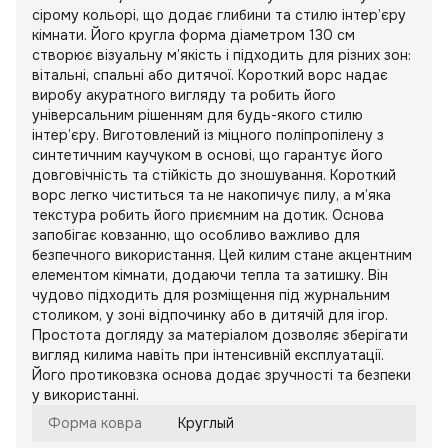
сірому кольорі, що додає глибини та стилю інтер’єру
кімнати. Його кругла форма діаметром 130 см
створює візуальну м’якість і підходить для різних зон:
вітальні, спальні або дитячої. Короткий ворс надає
виробу акуратного вигляду та робить його
універсальним рішенням для будь-якого стилю
інтер’єру. Виготовлений із міцного поліпропілену з
синтетичним каучуком в основі, що гарантує його
довговічність та стійкість до зношування. Короткий
ворс легко чиститься та не накопичує пилу, а м’яка
текстура робить його приємним на дотик. Основа
запобігає ковзанню, що особливо важливо для
безпечного використання. Цей килим стане акцентним
елементом кімнати, додаючи тепла та затишку. Він
чудово підходить для розміщення під журнальним
столиком, у зоні відпочинку або в дитячій для ігор.
Простота догляду за матеріалом дозволяє зберігати
вигляд килима навіть при інтенсивній експлуатації.
Його протиковзка основа додає зручності та безпеки
у використанні.
Форма ковра
Круглый