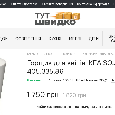
 нас
Оплата і доставка
Обмін та повернення
Контактна інформація
ЗР
ДОК
ОСВІТЛЕННЯ
КУХНЯ
МЕБЛІ
ДІТИ
С
Головна
ДЕКОР
ДЕКОР IKEA
Горщик для квітів IKEA
Горщик для квітів IKEA SO
405.335.86
В наявності
Артикул: 405.335.86 ➜ Пакуємо МИ📦
На
1 750 грн
1 820 грн
Увійти
для відображення накопичувальної знижки
%