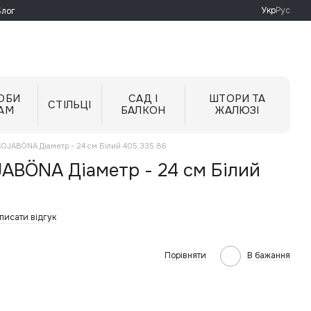
Укр
Рус
Блог
ОБИ
САД І
ШТОРИ ТА
СТІЛЬЦІ
АМ
БАЛКОН
ЖАЛЮЗІ
 SOJABÖNA Діаметр - 24 см Білий 405.335.86
JABÖNA Діаметр - 24 см Білий
писати відгук
Порівняти
В бажання