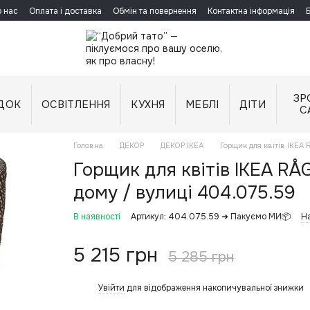
 нас
Оплата і доставка
Обмін та повернення
Контактна інформація
ЗР
ДОК
ОСВІТЛЕННЯ
КУХНЯ
МЕБЛІ
ДІТИ
С
Головна
ДЕКОР
ДЕКОР IKEA
Горщик для квітів IKEA
Горщик для квітів IKEA RÅ
дому / вулиці 404.075.59
В наявності
Артикул: 404.075.59 ➜ Пакуємо МИ📦
На
5 215 грн
5 285 грн
Увійти
для відображення накопичувальної знижки
%