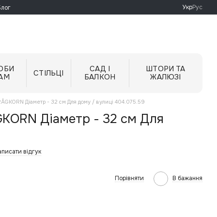
Укр
Рус
Блог
ОБИ
САД І
ШТОРИ ТА
СТІЛЬЦІ
АМ
БАЛКОН
ЖАЛЮЗІ
 RÅGKORN Діаметр - 32 см Для дому / вулиці 404.075.59
GKORN Діаметр - 32 см Для
писати відгук
Порівняти
В бажання