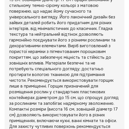
стильному темно-сірому кольорі з матовою
поверхнею, що надає йому сучасного та
універсального вигляду. Його лаконічний дизайн без
зайвих деталей робить його придатним для різних
інтер'єрів, від мінімалістичних до класичних. Гладка
текстура та нейтральний відтінок дозволяють
гармонійно поєднувати його з різними рослинами та
декоративними елементами. Виріб виготовлений з
пористої кераміки з пігментованим порошковим
покриттям, що забезпечує міцність та стійкість до
зовнішніх впливів. Матеріали безпечні та не
потребують спеціального догляду; достатньо
протирати вологою тканиною для підтримання
чистоти. Рекомендується використовувати горщик
лише в приміщенні. Горщик призначений для
розміщення рослин у стандартних пластикових
контейнерах діаметром до 15 см, що спрощує догляд
за рослинами та запобігає надмірному зволоженню.
Компактні розміри (висота 16 см, зовнішній діаметр 17
см) дозволяють використовувати його в різних
приміщеннях, включаючи кухні, ванні кімнати та офіси.
Для захисту чутливих поверхонь рекомендується