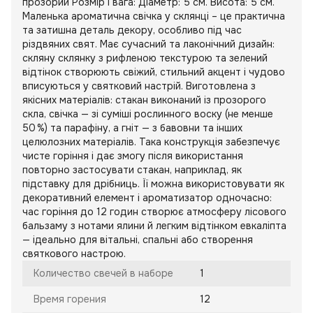
прозорий Розмір і вага: Діаметр: 5 см. Висота: 5 см.
Маленька ароматична свічка у склянці – це практична
та затишна деталь декору, особливо під час
різдвяних свят. Має сучасний та лаконічний дизайн:
скляну склянку з рифленою текстурою та зелений
відтінок створюють свіжий, стильний акцент і чудово
вписуються у святковий настрій. Виготовлена з
якісних матеріалів: стакан виконаний із прозорого
скла, свічка — зі суміші рослинного воску (не менше
50 %) та парафіну, а гніт — з бавовни та інших
целюлозних матеріалів. Така конструкція забезпечує
чисте горіння і дає змогу після використання
повторно застосувати стакан, наприклад, як
підставку для дрібниць. Її можна використовувати як
декоративний елемент і ароматизатор одночасно:
час горіння до 12 годин створює атмосферу лісового
бальзаму з нотами ялини й легким відтінком евкаліпта
— ідеально для вітальні, спальні або створення
святкового настрою.
Количество свечей в наборе
1
Время горения
12